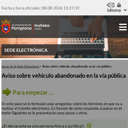
Pasar
al
Fecha y hora oficiales: 08-08-2026
13:27:19
contenido
Idioma
principal
SEDE ELECTRÓNICA
Inicio de la Sede Electrónica
>
Aviso sobre vehículo abandonado en la vía pública
Aviso sobre vehículo abandonado en la vía pública
Para empezar ...
En este paso se le formulan unas preguntas sobre los términos en que va a
realizar el trámite electrónico. En función de cómo responda al pulsar en el
botón Siguiente se le presentarán unos pasos u otros.
¿El declarante es una persona física o jurídica?: