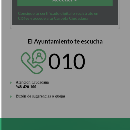
Consigue tu certificado digital o regístrate en
Cl@ve y accede a tu Carpeta Ciudadana
El Ayuntamiento te escucha
Atención Ciudadana
948 420 100
Buzón de sugerencias o quejas
Pasar
al