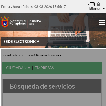
Pasar
al
Fecha y hora oficiales: 08-08-2026
15:55:17
Idioma
contenido
principal
SEDE ELECTRÓNICA
Inicio de la Sede Electrónica
Búsqueda de servicios
CIUDADANÍA
EMPRESAS
Búsqueda de servicios