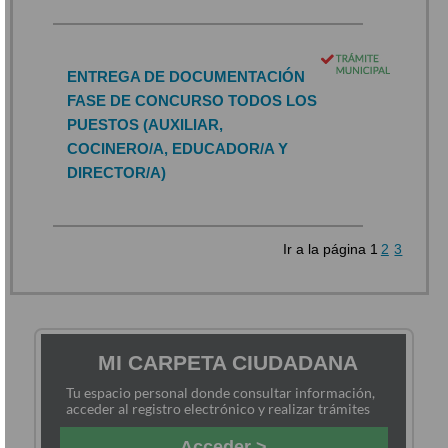
ENTREGA DE DOCUMENTACIÓN
FASE DE CONCURSO TODOS LOS
PUESTOS (AUXILIAR,
COCINERO/A, EDUCADOR/A Y
DIRECTOR/A)
Ir a la página
1
2
3
MI CARPETA CIUDADANA
Tu espacio personal donde consultar información,
acceder al registro electrónico y realizar trámites
Acceder >