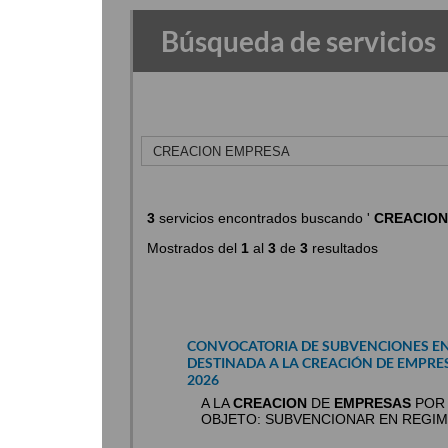
Búsqueda de servicios
3
servicios encontrados buscando '
CREACION
Mostrados del
1
al
3
de
3
resultados
CONVOCATORIA DE SUBVENCIONES EN
DESTINADA A LA CREACIÓN DE EMPRE
2026
A LA
CREACION
DE
EMPRESAS
POR 
OBJETO: SUBVENCIONAR EN REGIM