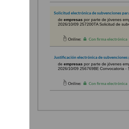
Solicitud electrónica de subvenciones par
de
empresas
por parte de jóvenes e
2026/10/09 257200TA Solicitud de subv
Online:
Con firma electrónica
Justificación electrónica de subvenciones 
de
empresas
por parte de jóvenes e
2026/10/09 256769BE Convocatoria - 
Online:
Con firma electrónica