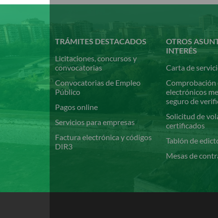
Pasar
al
contenido
principal
TRÁMITES DESTACADOS
OTROS ASUN
INTERÉS
Licitaciones, concursos y
convocatorias
Carta de servic
Convocatorias de Empleo
Comprobación 
Público
electrónicos m
seguro de verif
Pagos online
Solicitud de vol
Servicios para empresas
certificados
Factura electrónica y códigos
Tablón de edict
DIR3
Mesas de contr