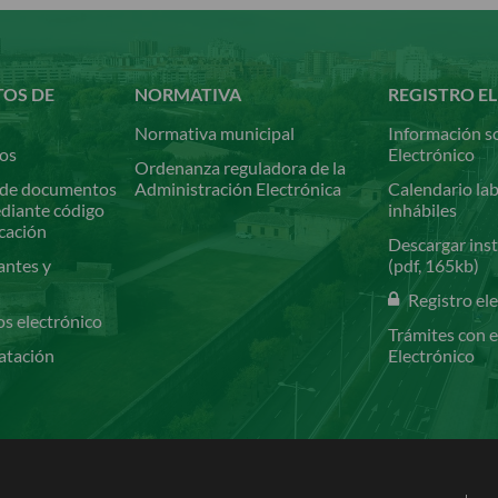
TOS DE
NORMATIVA
REGISTRO E
Normativa municipal
Información so
ios
Electrónico
Ordenanza reguladora de la
de documentos
Administración Electrónica
Calendario lab
ediante código
inhábiles
icación
Descargar inst
antes y
(pdf, 165kb)
Registro el
os electrónico
Trámites con e
atación
Electrónico