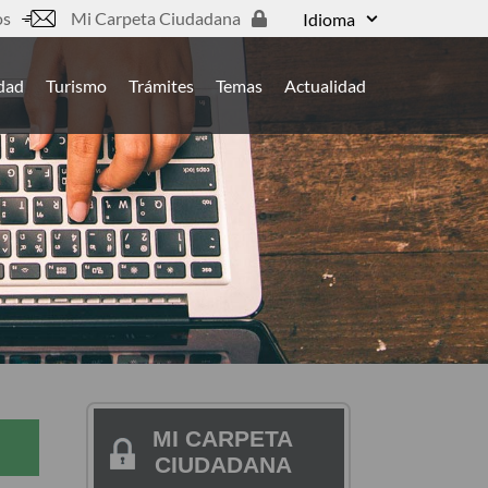
os
Mi Carpeta Ciudadana
Idioma
udad
Turismo
Trámites
Temas
Actualidad
MI CARPETA
CIUDADANA