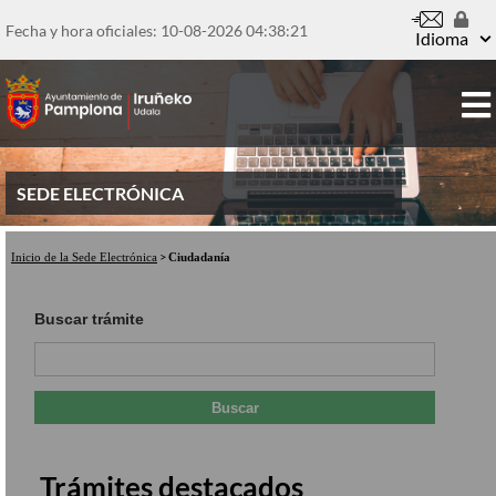
Pasar
al
Fecha y hora oficiales: 10-08-2026
04:38:22
Idioma
contenido
principal
SEDE ELECTRÓNICA
Inicio de la Sede Electrónica
Ciudadanía
Buscar trámite
Trámites destacados