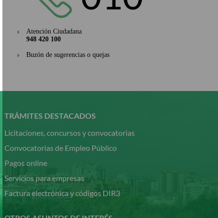
Atención Ciudadana
948 420 100
Buzón de sugerencias o quejas
Pasar
al
contenido
TRÁMITES DESTACADOS
principal
Licitaciones, concursos y convocatorias
Convocatorias de Empleo Público
Pagos online
Servicios para empresas
Factura electrónica y códigos DIR3
OTROS ASUNTOS DE INTERÉS